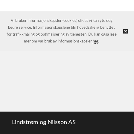
Vi bruker informasjonskapsler (cookies) slik at vi kan yte deg
bedre service. Informasjonskapslene blir hovedsakelig benyttet
for trafikkmåling og optimalisering av tjenesten. Du kan også lese
mer om vår bruk av informasjonskapsler
her
.
Lindstrøm og Nilsson AS