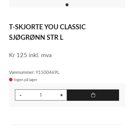
item
0
Item
1
T-SKJORTE YOU CLASSIC
of
1
SJØGRØNN STR L
Kr
125
inkl. mva
Varenummer: Y1500469L
Ingen på lager