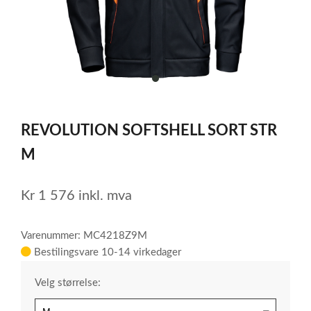
item
0
Item
1
REVOLUTION SOFTSHELL SORT STR
of
1
M
Kr
1 576
inkl. mva
Varenummer: MC4218Z9M
Bestilingsvare 10-14 virkedager
Velg størrelse: