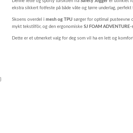
Denne lette og sporty turskoen fra
Safety Jogger
er utviklet 
ekstra sikkert fotfeste på både våte og tørre underlag, perfekt f
Skoens overdel i
mesh og TPU
sørger for optimal pusteevne o
mykt tekstilfôr, og den ergonomiske
SJ FOAM ADVENTURE-s
Dette er et utmerket valg for deg som vil ha en lett og komf
}