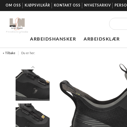
OM OSS
KJØPSVILKÅR
KONTAKT OSS
NYHETSARKIV
PERS
ARBEIDSHANSKER
ARBEIDSKLÆR
« Tilbake
Du er her: