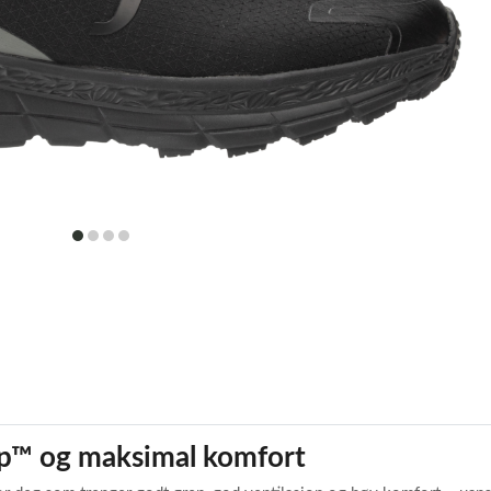
item
item
item
item
0
1
2
3
ip™ og maksimal komfort