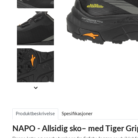
Item
1
of
Item
4
1
of
Produktbeskrivelse
Spesifikasjoner
4
NAPO - Allsidig sko– med Tiger Gr