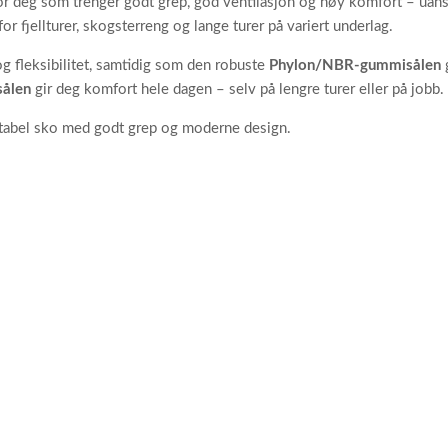
for deg som trenger godt grep, god ventilasjon og høy komfort – uan
or fjellturer, skogsterreng og lange turer på variert underlag.
g fleksibilitet, samtidig som den robuste
Phylon/NBR-gummisålen
g
ålen
gir deg komfort hele dagen – selv på lengre turer eller på jobb.
ortabel sko med godt grep og moderne design.