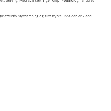
sett terreng. Med avansert
Tiger Grip™-teknologi
får du et
ir effektiv støtdemping og slitestyrke. Innsiden er kledd i