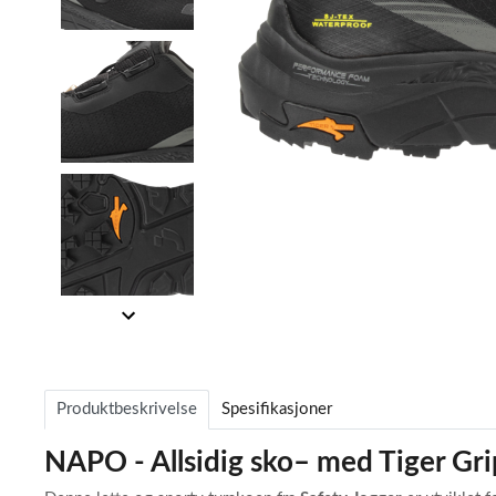
Item
1
of
Item
4
1
of
Produktbeskrivelse
Spesifikasjoner
4
NAPO - Allsidig sko– med Tiger Gr