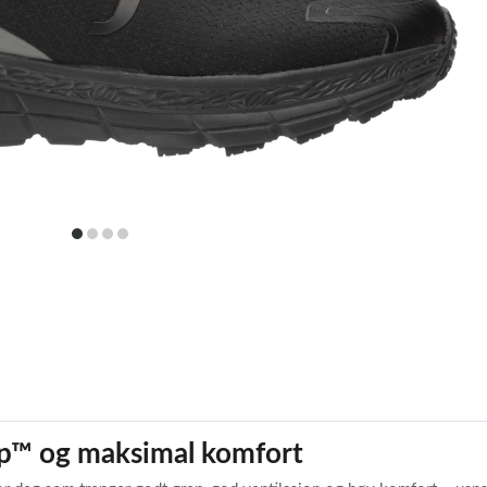
item
item
item
item
0
1
2
3
ip™ og maksimal komfort