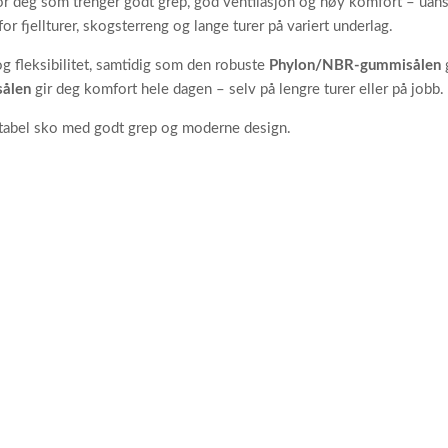
for deg som trenger godt grep, god ventilasjon og høy komfort – uan
or fjellturer, skogsterreng og lange turer på variert underlag.
g fleksibilitet, samtidig som den robuste
Phylon/NBR-gummisålen
g
ålen
gir deg komfort hele dagen – selv på lengre turer eller på jobb.
ortabel sko med godt grep og moderne design.