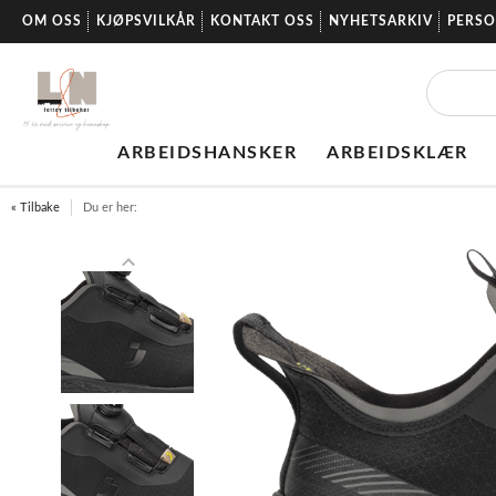
OM OSS
KJØPSVILKÅR
KONTAKT OSS
NYHETSARKIV
PERS
ARBEIDSHANSKER
ARBEIDSKLÆR
« Tilbake
Du er her: