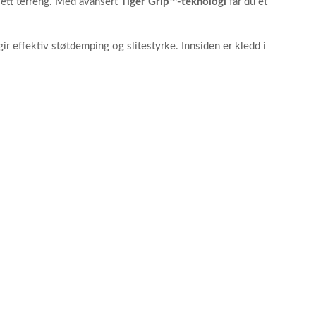
sett terreng. Med avansert
Tiger Grip™-teknologi
får du et
ir effektiv støtdemping og slitestyrke. Innsiden er kledd i