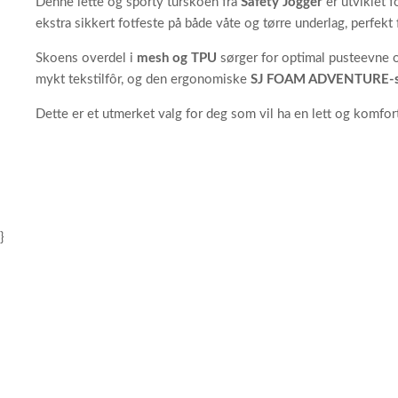
Denne lette og sporty turskoen fra
Safety Jogger
er utviklet 
ekstra sikkert fotfeste på både våte og tørre underlag, perfekt f
Skoens overdel i
mesh og TPU
sørger for optimal pusteevne o
mykt tekstilfôr, og den ergonomiske
SJ FOAM ADVENTURE-s
Dette er et utmerket valg for deg som vil ha en lett og komf
}