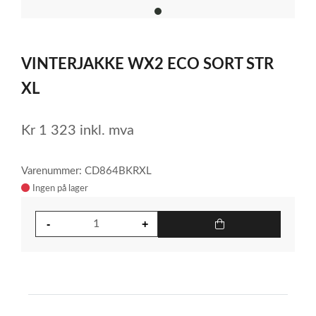
item
0
Item
1
VINTERJAKKE WX2 ECO SORT STR
of
1
XL
Kr
1 323
inkl. mva
Varenummer: CD864BKRXL
Ingen på lager