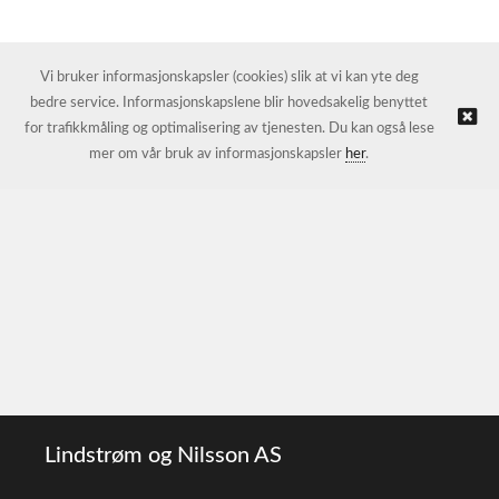
Vi bruker informasjonskapsler (cookies) slik at vi kan yte deg
bedre service. Informasjonskapslene blir hovedsakelig benyttet
for trafikkmåling og optimalisering av tjenesten. Du kan også lese
mer om vår bruk av informasjonskapsler
her
.
Lindstrøm og Nilsson AS