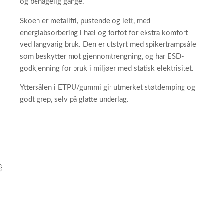
og behagelig gange.
Skoen er metallfri, pustende og lett, med
energiabsorbering i hæl og forfot for ekstra komfort
ved langvarig bruk. Den er utstyrt med spikertrampsåle
som beskytter mot gjennomtrengning, og har ESD-
godkjenning for bruk i miljøer med statisk elektrisitet.
Yttersålen i ETPU/gummi gir utmerket støtdemping og
godt grep, selv på glatte underlag.
}