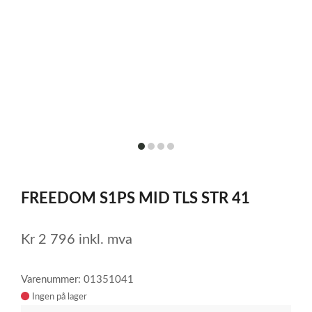
item
item
item
item
0
1
2
3
Item
1
FREEDOM S1PS MID TLS STR 41
of
4
Kr
2 796
inkl. mva
Varenummer: 01351041
Ingen på lager