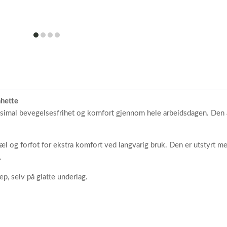
item
item
item
item
0
1
2
3
nhette
imal bevegelsesfrihet og komfort gjennom hele arbeidsdagen. Den a
 hæl og forfot for ekstra komfort ved langvarig bruk. Den er utstyrt
.
, selv på glatte underlag.