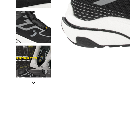
Item
1
of
4