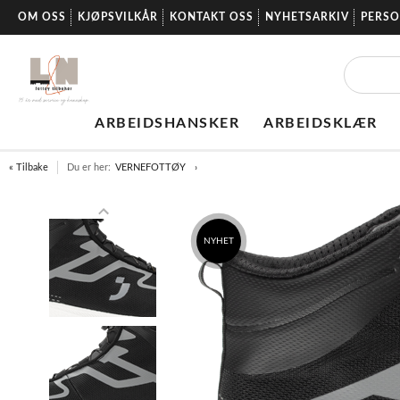
OM OSS
KJØPSVILKÅR
KONTAKT OSS
NYHETSARKIV
PERS
ARBEIDSHANSKER
ARBEIDSKLÆR
« Tilbake
Du er her:
VERNEFOTTØY
NYHET