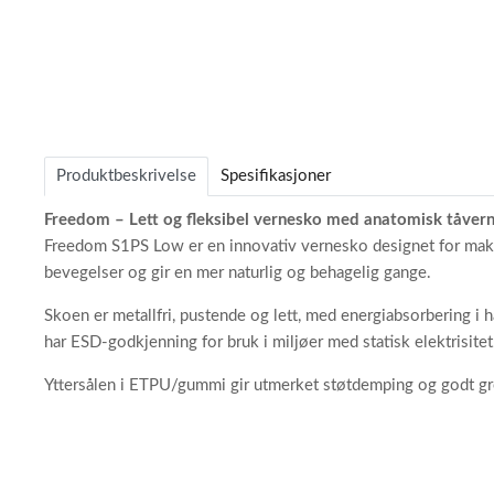
Item
1
of
Produktbeskrivelse
Spesifikasjoner
4
Freedom – Lett og fleksibel vernesko med anatomisk tåver
Freedom S1PS Low er en innovativ vernesko designet for maks
bevegelser og gir en mer naturlig og behagelig gange.
Skoen er metallfri, pustende og lett, med energiabsorbering i
har ESD-godkjenning for bruk i miljøer med statisk elektrisitet
Yttersålen i ETPU/gummi gir utmerket støtdemping og godt grep