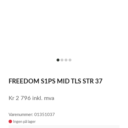
item
item
item
item
0
1
2
3
Item
1
FREEDOM S1PS MID TLS STR 37
of
4
Kr
2 796
inkl. mva
Varenummer: 01351037
Ingen på lager