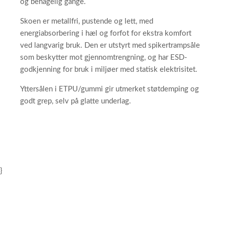
og behagelig gange.
Skoen er metallfri, pustende og lett, med
energiabsorbering i hæl og forfot for ekstra komfort
ved langvarig bruk. Den er utstyrt med spikertrampsåle
som beskytter mot gjennomtrengning, og har ESD-
godkjenning for bruk i miljøer med statisk elektrisitet.
Yttersålen i ETPU/gummi gir utmerket støtdemping og
godt grep, selv på glatte underlag.
}