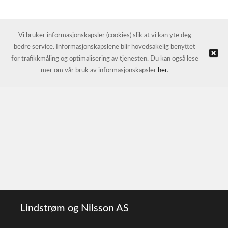
Vi bruker informasjonskapsler (cookies) slik at vi kan yte deg
bedre service. Informasjonskapslene blir hovedsakelig benyttet
for trafikkmåling og optimalisering av tjenesten. Du kan også lese
mer om vår bruk av informasjonskapsler
her
.
Lindstrøm og Nilsson AS