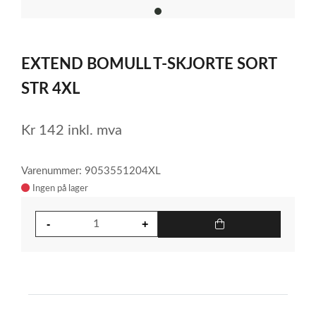
item
0
Item
1
EXTEND BOMULL T-SKJORTE SORT
of
1
STR 4XL
Kr
142
inkl. mva
Varenummer: 9053551204XL
Ingen på lager