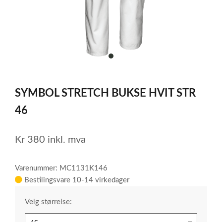
item
0
Item
1
SYMBOL STRETCH BUKSE HVIT STR
of
1
46
Kr
380
inkl. mva
Varenummer: MC1131K146
Bestilingsvare 10-14 virkedager
Velg størrelse: