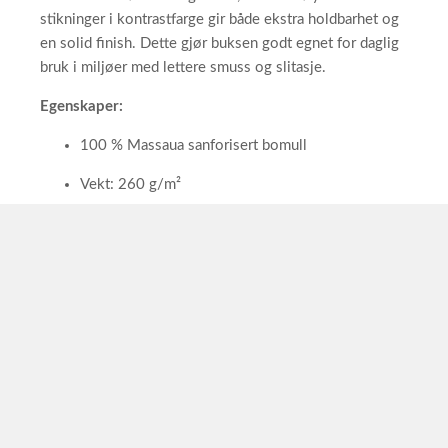
stikninger i kontrastfarge gir både ekstra holdbarhet og
en solid finish. Dette gjør buksen godt egnet for daglig
bruk i miljøer med lettere smuss og slitasje.
Egenskaper:
100 % Massaua sanforisert bomull
Vekt: 260 g/m²
Gylf med metallknapp og plastglidelås
Sidelommer + baklomme + benlomme med knapp
Forsterkede sømmer og slitesterk konstruksjon
God bevegelsesfrihet
Oppfyller kravene i EU-forordning 2016/425