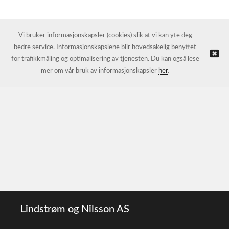
Vi bruker informasjonskapsler (cookies) slik at vi kan yte deg
bedre service. Informasjonskapslene blir hovedsakelig benyttet
for trafikkmåling og optimalisering av tjenesten. Du kan også lese
mer om vår bruk av informasjonskapsler
her
.
Lindstrøm og Nilsson AS