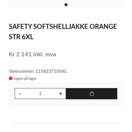
item
0
Item
1
SAFETY SOFTSHELLJAKKE ORANGE
of
1
STR 6XL
Kr
2 141
inkl. mva
Varenummer: 1158237106XL
Ingen på lager