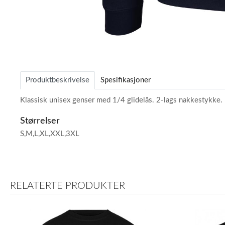
Item
1
of
Produktbeskrivelse
Spesifikasjoner
1
Klassisk unisex genser med 1/4 glidelås. 2-lags nakkestykke. F
Størrelser
S,M,L,XL,XXL,3XL
RELATERTE PRODUKTER