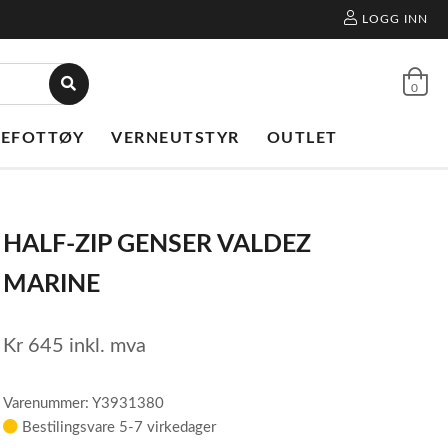
LOGG INN
0
NEFOTTØY
VERNEUTSTYR
OUTLET
HALF-ZIP GENSER VALDEZ
MARINE
Kr
645
inkl. mva
Varenummer: Y3931380
Bestilingsvare 5-7 virkedager