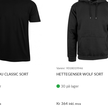
Varenr:
Y018019946
OU CLASSIC SORT
HETTEGENSER WOLF SORT
r
30 på lager
Kr
364
a
inkl. mva