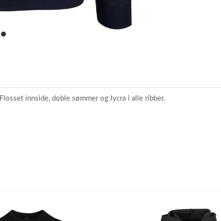
item
0
losset innside, doble sømmer og lycra i alle ribber.