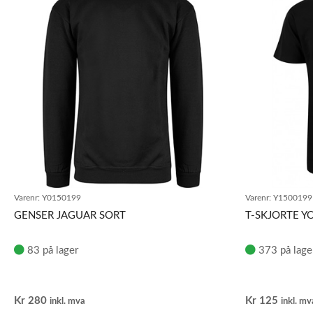
Varenr:
Y0150199
Varenr:
Y1500199
GENSER JAGUAR SORT
T-SKJORTE Y
83 på lager
373 på lage
Kr
280
Kr
125
inkl. mva
inkl. mv