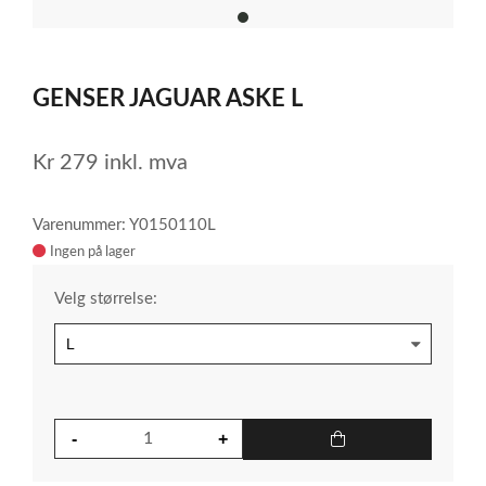
item
0
Item
1
GENSER JAGUAR ASKE L
of
1
Kr
279
inkl. mva
Varenummer: Y0150110L
Ingen på lager
Velg størrelse: