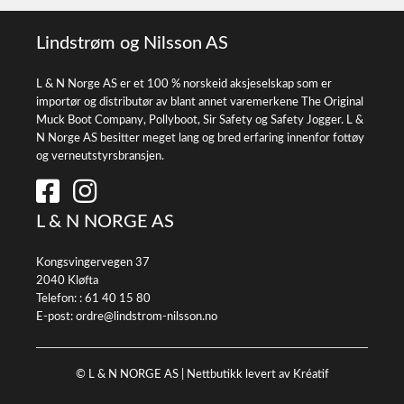
Lindstrøm og Nilsson AS
L & N Norge AS er et 100 % norskeid aksjeselskap som er
importør og distributør av blant annet varemerkene The Original
Muck Boot Company, Pollyboot, Sir Safety og Safety Jogger. L &
N Norge AS besitter meget lang og bred erfaring innenfor fottøy
og verneutstyrsbransjen.
L & N NORGE AS
Kongsvingervegen 37
2040 Kløfta
Telefon: :
61 40 15 80
E-post:
ordre@lindstrom-nilsson.no
© L & N NORGE AS |
Nettbutikk levert av Kréatif