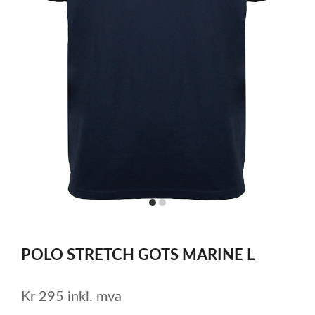
item
item
0
1
Item
1
POLO STRETCH GOTS MARINE L
of
2
Kr
295
inkl. mva