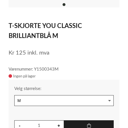
item
0
Item
1
T-SKJORTE YOU CLASSIC
of
1
BRILLIANTBLÅ M
Kr
125
inkl. mva
Varenummer: Y1500343M
Ingen på lager
Velg størrelse: