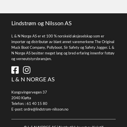
Lindstrøm og Nilsson AS
L & N Norge AS er et 100 % norskeid aksjeselskap som er
importør og distributør av blant annet varemerkene The Original
Muck Boot Company, Pollyboot, Sir Safety og Safety Jogger. L &
N Norge AS besitter meget lang og bred erfaring innenfor fottøy
og verneutstyrsbransjen.
L & N NORGE AS
Kongsvingervegen 37
2040 Kløfta
Telefon: :
61 40 15 80
E-post:
ordre@lindstrom-nilsson.no