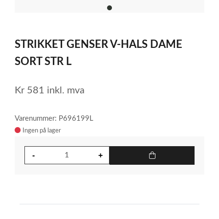
item
0
Item
1
STRIKKET GENSER V-HALS DAME
of
1
SORT STR L
Kr
581
inkl. mva
Varenummer: P696199L
Ingen på lager