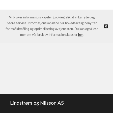
Vi bruker informasjonskapsler (cookies) slik at vi kan yte deg
bedre service. Informasjonskapslene blir hovedsakelig benyttet
for trafikkmåling og optimalisering av tjenesten. Du kan også lese
mer om vår bruk av informasjonskapsler
her
.
Lindstrøm og Nilsson AS