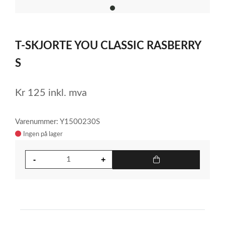
item
0
Item
1
T-SKJORTE YOU CLASSIC RASBERRY
of
1
S
Kr
125
inkl. mva
Varenummer: Y1500230S
Ingen på lager