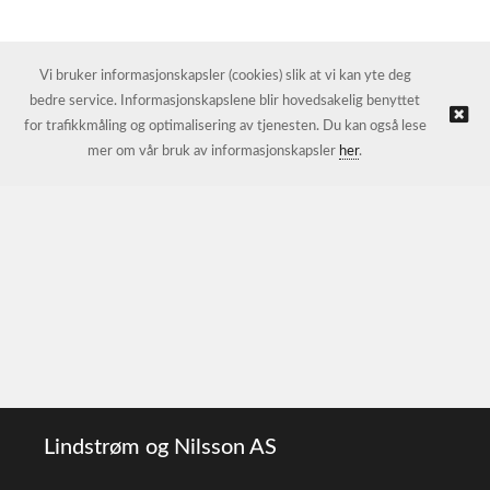
Vi bruker informasjonskapsler (cookies) slik at vi kan yte deg
bedre service. Informasjonskapslene blir hovedsakelig benyttet
for trafikkmåling og optimalisering av tjenesten. Du kan også lese
mer om vår bruk av informasjonskapsler
her
.
Lindstrøm og Nilsson AS