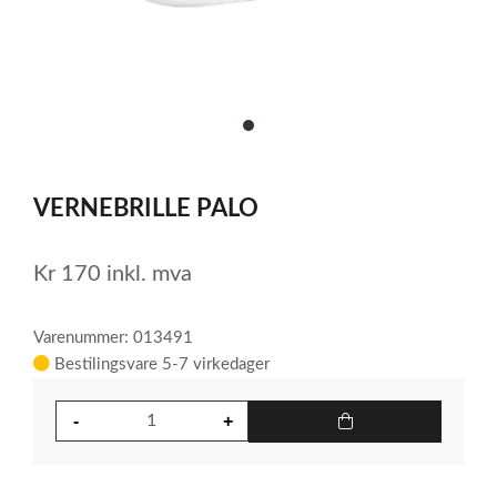
item
0
Item
1
VERNEBRILLE PALO
of
1
Kr
170
inkl. mva
Varenummer: 013491
Bestilingsvare 5-7 virkedager