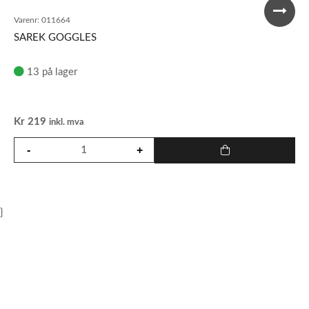
Varenr:
011664
SAREK GOGGLES
13 på lager
Kr
219
inkl. mva
}