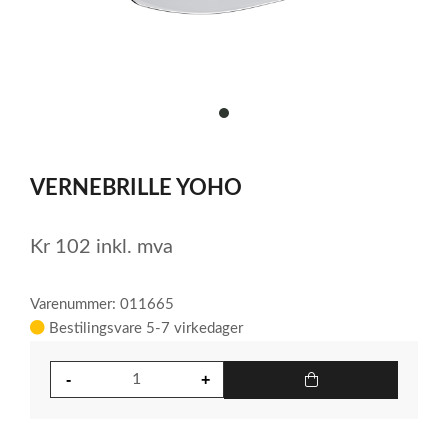
item
0
Item
1
VERNEBRILLE YOHO
of
1
Kr
102
inkl. mva
Varenummer: 011665
Bestilingsvare 5-7 virkedager