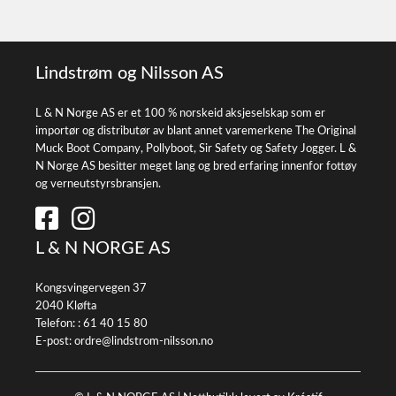
Lindstrøm og Nilsson AS
L & N Norge AS er et 100 % norskeid aksjeselskap som er
importør og distributør av blant annet varemerkene The Original
Muck Boot Company, Pollyboot, Sir Safety og Safety Jogger. L &
N Norge AS besitter meget lang og bred erfaring innenfor fottøy
og verneutstyrsbransjen.
L & N NORGE AS
Kongsvingervegen 37
2040 Kløfta
Telefon: :
61 40 15 80
E-post:
ordre@lindstrom-nilsson.no