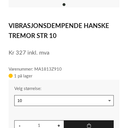
item
0
Item
1
VIBRASJONSDEMPENDE HANSKE
of
1
TREMOR STR 10
Kr
327
inkl. mva
Varenummer: MA1813Z910
1 på lager
Velg størrelse: