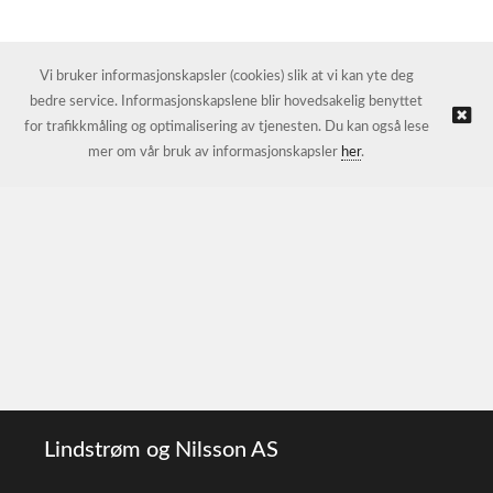
Vi bruker informasjonskapsler (cookies) slik at vi kan yte deg
bedre service. Informasjonskapslene blir hovedsakelig benyttet
for trafikkmåling og optimalisering av tjenesten. Du kan også lese
mer om vår bruk av informasjonskapsler
her
.
Lindstrøm og Nilsson AS