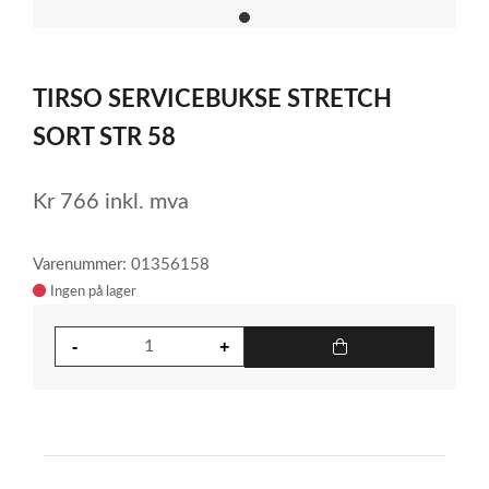
item
0
Item
1
TIRSO SERVICEBUKSE STRETCH
of
1
SORT STR 58
Kr
766
inkl. mva
Varenummer: 01356158
Ingen på lager