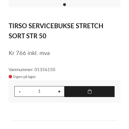
item
0
Item
1
TIRSO SERVICEBUKSE STRETCH
of
1
SORT STR 50
Kr
766
inkl. mva
Varenummer: 01356150
Ingen på lager