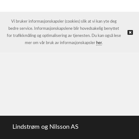
Vi bruker informasjonskapsler (cookies) slik at vi kan yte deg
bedre service. Informasjonskapslene blir hovedsakelig benyttet
for trafikkmåling og optimalisering av tjenesten. Du kan også lese
mer om vår bruk av informasjonskapsler
her
.
Lindstrøm og Nilsson AS