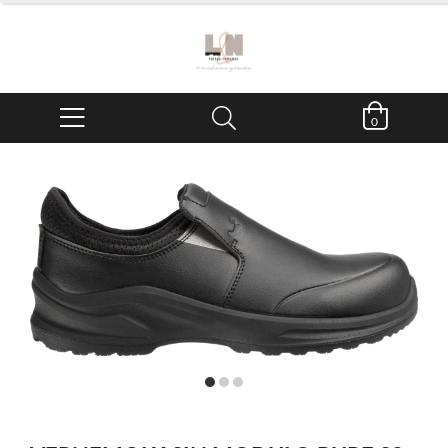
0
item
item
item
0
1
2
Item
1