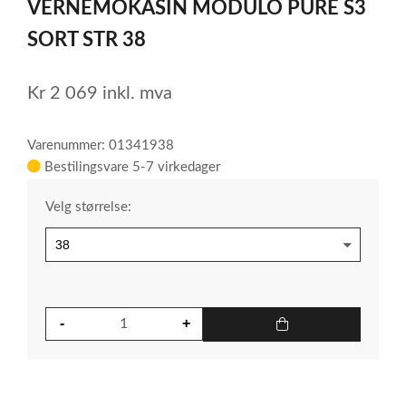
VERNEMOKASIN MODULO PURE S3
of
3
SORT STR 38
Kr
2 069
inkl. mva
Varenummer: 01341938
Bestilingsvare 5-7 virkedager
Velg størrelse: