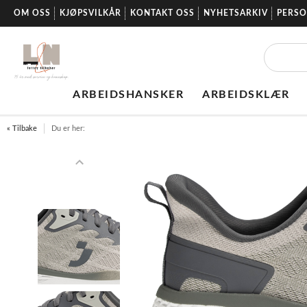
OM OSS
KJØPSVILKÅR
KONTAKT OSS
NYHETSARKIV
PERS
ARBEIDSHANSKER
ARBEIDSKLÆR
« Tilbake
Du er her: