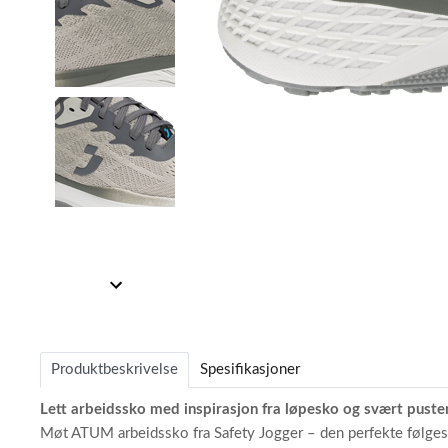
Item
1
of
3
Item
1
of
Produktbeskrivelse
Spesifikasjoner
3
Lett arbeidssko med inspirasjon fra løpesko og svært pust
Møt ATUM arbeidssko fra Safety Jogger – den perfekte følgesv