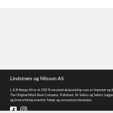
Lindstrøm og Nilsson AS
L & N Norge AS er et 100 % norskeid aksjeselskap som er importør og d
The Original Muck Boot Company, Pollyboot, Sir Safety og Safety Jogge
og bred erfaring innenfor fottøy og verneutstyrsbransjen.