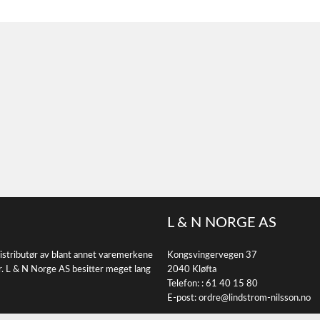
L & N NORGE AS
istributør av blant annet varemerkene
Kongsvingervegen 37
r. L & N Norge AS besitter meget lang
2040 Kløfta
Telefon: :
61 40 15 80
E-post:
ordre@lindstrom-nilsson.no