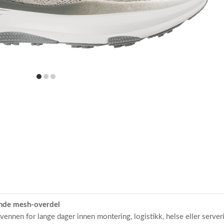
item
item
item
0
1
2
ende mesh-overdel
ennen for lange dager innen montering, logistikk, helse eller serv