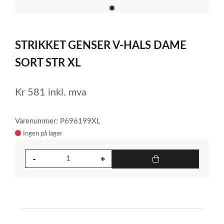
item
0
Item
1
STRIKKET GENSER V-HALS DAME
of
1
SORT STR XL
Kr
581
inkl. mva
Varenummer: P696199XL
Ingen på lager