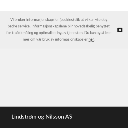
Vi bruker informasjonskapsler (cookies) slik at vi kan yte deg
bedre service. Informasjonskapslene blir hovedsakelig benyttet
for trafikkmåling og optimalisering av tjenesten. Du kan også lese
mer om vår bruk av informasjonskapsler
her
.
Lindstrøm og Nilsson AS