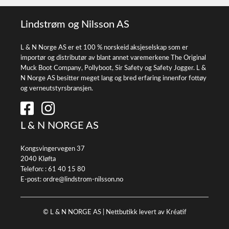
Lindstrøm og Nilsson AS
L & N Norge AS er et 100 % norskeid aksjeselskap som er
importør og distributør av blant annet varemerkene The Original
Muck Boot Company, Pollyboot, Sir Safety og Safety Jogger. L &
N Norge AS besitter meget lang og bred erfaring innenfor fottøy
og verneutstyrsbransjen.
L & N NORGE AS
Kongsvingervegen 37
2040 Kløfta
Telefon: :
61 40 15 80
E-post:
ordre@lindstrom-nilsson.no
© L & N NORGE AS |
Nettbutikk levert av Kréatif