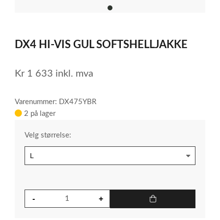
item
0
Item
1
DX4 HI-VIS GUL SOFTSHELLJAKKE
of
1
Kr
1 633
inkl. mva
Varenummer: DX475YBR
2 på lager
Velg størrelse: