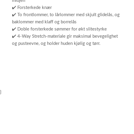
midjen
✔️ Forsterkede knær
✔️ To frontlommer, to lårlommer med skjult glidelås, og
baklommer med klaff og borrelås
✔️ Doble forsterkede sømmer for økt slitestyrke
✔️ 4-Way Stretch-materiale gir maksimal bevegelighet
og pusteevne, og holder huden kjølig og tørr.
}