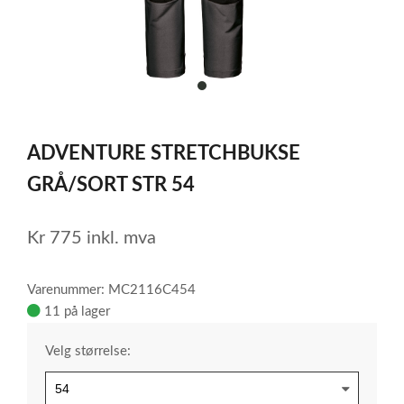
item
0
Item
1
ADVENTURE STRETCHBUKSE
of
1
GRÅ/SORT STR 54
Kr
775
inkl. mva
Varenummer: MC2116C454
11 på lager
Velg størrelse: