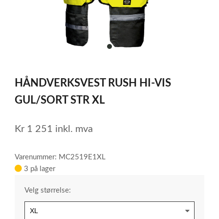
item
0
Item
1
HÅNDVERKSVEST RUSH HI-VIS
of
1
GUL/SORT STR XL
Kr
1 251
inkl. mva
Varenummer: MC2519E1XL
3 på lager
Velg størrelse: