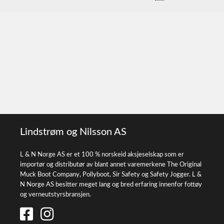
Lindstrøm og Nilsson AS
L & N Norge AS er et 100 % norskeid aksjeselskap som er
importør og distributør av blant annet varemerkene The Original
Muck Boot Company, Pollyboot, Sir Safety og Safety Jogger. L &
N Norge AS besitter meget lang og bred erfaring innenfor fottøy
og verneutstyrsbransjen.