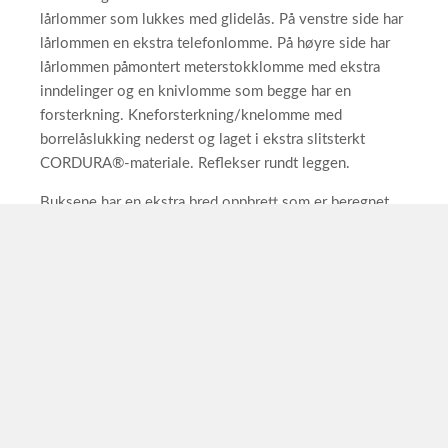
lårlommer som lukkes med glidelås. På venstre side har
lårlommen en ekstra telefonlomme. På høyre side har
lårlommen påmontert meterstokklomme med ekstra
inndelinger og en knivlomme som begge har en
forsterkning. Kneforsterkning/knelomme med
borrelåslukking nederst og laget i ekstra slitsterkt
CORDURA®-materiale. Reflekser rundt leggen.
Buksene har en ekstra bred oppbrett som er beregnet
for å kunne øke lengden på buksene hvis det er behov
for ekstra benlengde. En enkelt søm sprettes opp, så får
buksen ekstra benlengde - uten å måtte sys på nytt.
Bekledningsklasse 1.
Testet etter 50 ganger vask.