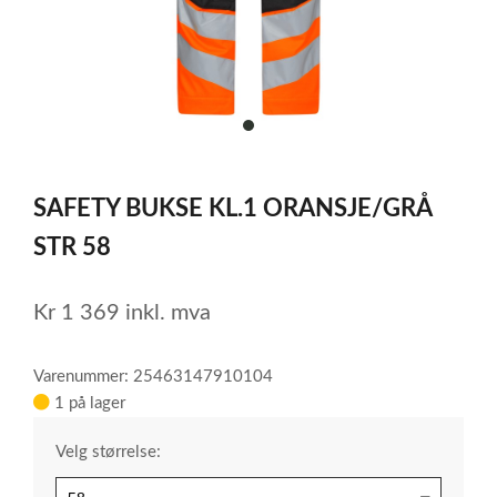
item
0
Item
1
SAFETY BUKSE KL.1 ORANSJE/GRÅ
of
1
STR 58
Kr
1 369
inkl. mva
Varenummer: 25463147910104
1 på lager
Velg størrelse: