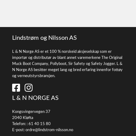
Lindstrøm og Nilsson AS
L & N Norge AS er et 100 % norskeid aksjeselskap som er
importør og distributør av blant annet varemerkene The Original
Muck Boot Company, Pollyboot, Sir Safety og Safety Jogger. L &
N Norge AS besitter meget lang og bred erfaring innenfor fottøy
og verneutstyrsbransjen.
L & N NORGE AS
Kongsvingervegen 37
2040 Kløfta
Telefon: :
61 40 15 80
E-post:
ordre@lindstrom-nilsson.no