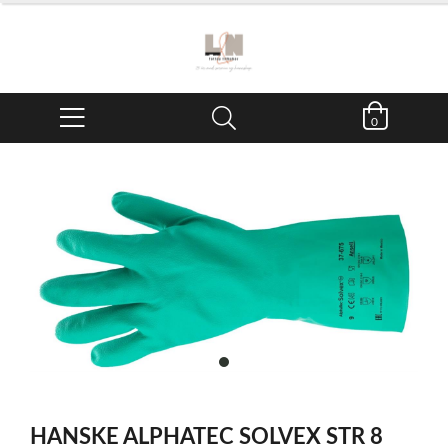
0
item
0
Item
1
HANSKE ALPHATEC SOLVEX STR 8
of