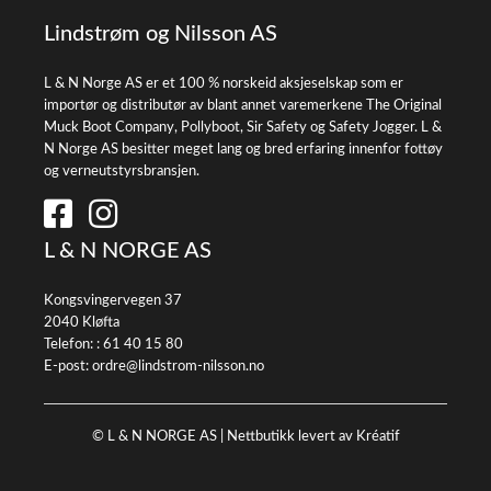
Lindstrøm og Nilsson AS
L & N Norge AS er et 100 % norskeid aksjeselskap som er
importør og distributør av blant annet varemerkene The Original
Muck Boot Company, Pollyboot, Sir Safety og Safety Jogger. L &
N Norge AS besitter meget lang og bred erfaring innenfor fottøy
og verneutstyrsbransjen.
L & N NORGE AS
Kongsvingervegen 37
2040 Kløfta
Telefon: :
61 40 15 80
E-post:
ordre@lindstrom-nilsson.no
© L & N NORGE AS |
Nettbutikk levert av Kréatif