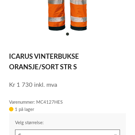
item
0
Item
1
ICARUS VINTERBUKSE
of
1
ORANSJE/SORT STR S
Kr
1 730
inkl. mva
Varenummer: MC4127HES
1 på lager
Velg størrelse: