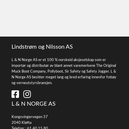
Lindstrøm og Nilsson AS
L & N Norge AS er et 100 % norskeid aksjeselskap som er
importør og distributør av blant annet varemerkene The Original
Muck Boot Company, Pollyboot, Sir Safety og Safety Jogger. L &
N Norge AS besitter meget lang og bred erfaring innenfor fottøy
og verneutstyrsbransjen.
L & N NORGE AS
Kongsvingervegen 37
2040 Kløfta
Telefon: :
61 40 15 80