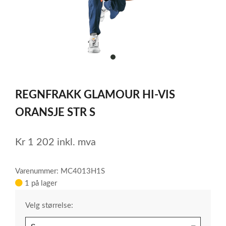
item
0
Item
1
REGNFRAKK GLAMOUR HI-VIS
of
1
ORANSJE STR S
Kr
1 202
inkl. mva
Varenummer: MC4013H1S
1 på lager
Velg størrelse: