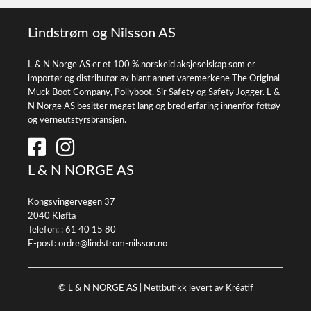
Lindstrøm og Nilsson AS
L & N Norge AS er et 100 % norskeid aksjeselskap som er
importør og distributør av blant annet varemerkene The Original
Muck Boot Company, Pollyboot, Sir Safety og Safety Jogger. L &
N Norge AS besitter meget lang og bred erfaring innenfor fottøy
og verneutstyrsbransjen.
L & N NORGE AS
Kongsvingervegen 37
2040 Kløfta
Telefon: :
61 40 15 80
E-post:
ordre@lindstrom-nilsson.no
© L & N NORGE AS |
Nettbutikk levert av Kréatif