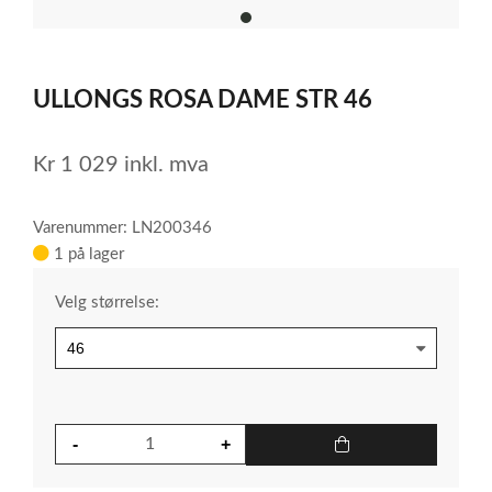
item
0
Item
1
ULLONGS ROSA DAME STR 46
of
1
Kr
1 029
inkl. mva
Varenummer: LN200346
1 på lager
Velg størrelse: