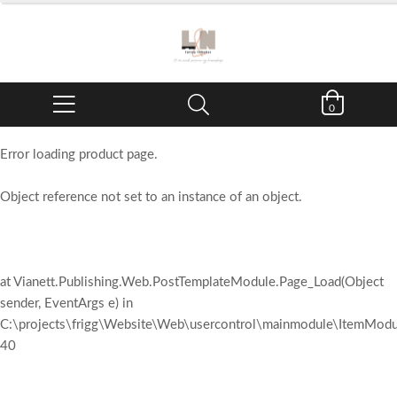
0
Error loading product page.
Object reference not set to an instance of an object.
at Vianett.Publishing.Web.PostTemplateModule.Page_Load(Object
sender, EventArgs e) in
C:\projects\frigg\Website\Web\usercontrol\mainmodule\ItemModul
40