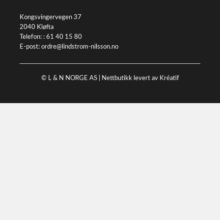
Kongsvingervegen 37
2040 Kløfta
Telefon: :
61 40 15 80
E-post:
ordre@lindstrom-nilsson.no
© L & N NORGE AS |
Nettbutikk levert av Kréatif