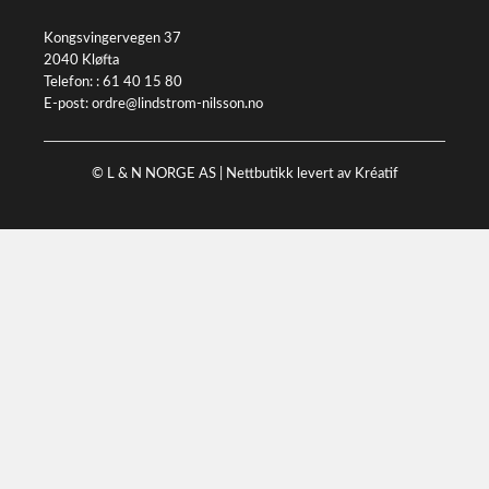
Kongsvingervegen 37
2040 Kløfta
Telefon: :
61 40 15 80
E-post:
ordre@lindstrom-nilsson.no
© L & N NORGE AS |
Nettbutikk levert av Kréatif