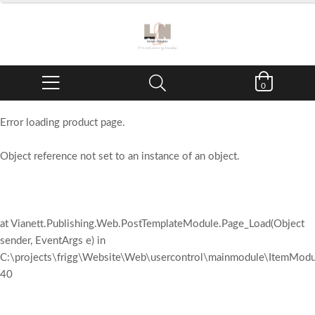
0
Error loading product page.
Object reference not set to an instance of an object.
at Vianett.Publishing.Web.PostTemplateModule.Page_Load(Object
sender, EventArgs e) in
C:\projects\frigg\Website\Web\usercontrol\mainmodule\ItemModul
40