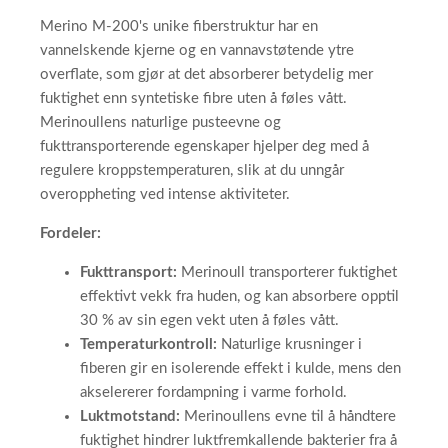
Merino M-200's unike fiberstruktur har en
vannelskende kjerne og en vannavstøtende ytre
overflate, som gjør at det absorberer betydelig mer
fuktighet enn syntetiske fibre uten å føles vått.
Merinoullens naturlige pusteevne og
fukttransporterende egenskaper hjelper deg med å
regulere kroppstemperaturen, slik at du unngår
overoppheting ved intense aktiviteter.
Fordeler:
Fukttransport:
Merinoull transporterer fuktighet
effektivt vekk fra huden, og kan absorbere opptil
30 % av sin egen vekt uten å føles vått.
Temperaturkontroll:
Naturlige krusninger i
fiberen gir en isolerende effekt i kulde, mens den
akselererer fordampning i varme forhold.
Luktmotstand:
Merinoullens evne til å håndtere
fuktighet hindrer luktfremkallende bakterier fra å