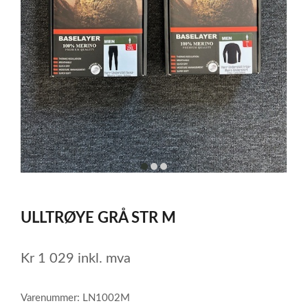
item
item
item
0
1
2
Item
1
ULLTRØYE GRÅ STR M
of
3
Kr
1 029
inkl. mva
Varenummer: LN1002M