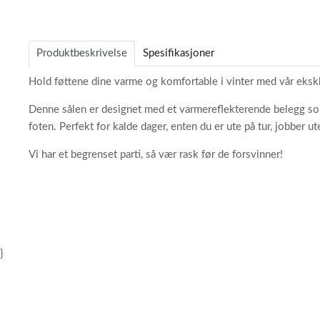
Item
1
of
Produktbeskrivelse
Spesifikasjoner
5
Hold føttene dine varme og komfortable i vinter med vår eksk
Denne sålen er designet med et varmereflekterende belegg som e
foten. Perfekt for kalde dager, enten du er ute på tur, jobber u
Vi har et begrenset parti, så vær rask før de forsvinner!
}