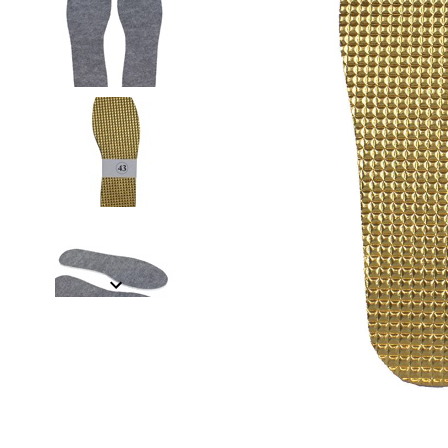
Item
1
of
5