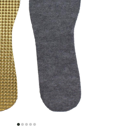
item
item
item
item
item