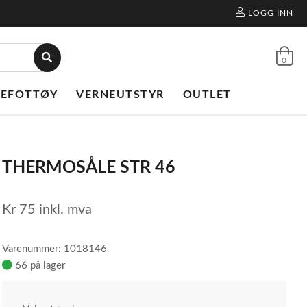
LOGG INN
0
NEFOTTØY
VERNEUTSTYR
OUTLET
THERMOSÅLE STR 46
Kr
75
inkl. mva
Varenummer: 1018146
66 på lager