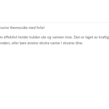
0
1
2
3
4
lusive thermosåle med folie!
ffektivt holder kulden ute og varmen inne. Den er laget av kraftig u
tendørs, eller bare ønsker ekstra varme i skoene dine.