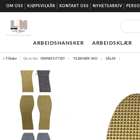
OM OSS
KJØPSVILKÅR
KONTAKT OSS
NYHETSARKIV
PERS
ARBEIDSHANSKER
ARBEIDSKLÆR
« Tilbake
Du er her:
VERNEFOTTØY
TILBEHØR SKO
SÅLER