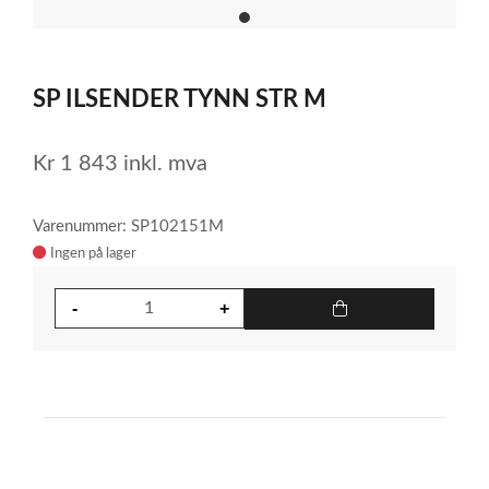
item
0
Item
1
SP ILSENDER TYNN STR M
of
1
Kr
1 843
inkl. mva
Varenummer: SP102151M
Ingen på lager