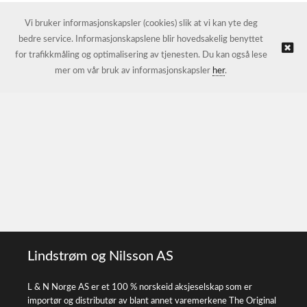
Vi bruker informasjonskapsler (cookies) slik at vi kan yte deg
bedre service. Informasjonskapslene blir hovedsakelig benyttet
for trafikkmåling og optimalisering av tjenesten. Du kan også lese
mer om vår bruk av informasjonskapsler
her
.
Lindstrøm og Nilsson AS
L & N Norge AS er et 100 % norskeid aksjeselskap som er
importør og distributør av blant annet varemerkene The Original