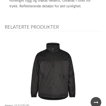
Forlenget rygg og snølås nederst. Glidelås i fôret for
trykk. Reflekterende detaljer for økt synlighet.
RELATERTE PRODUKTER
Varenr:
111125120