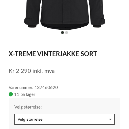
item
item
0
1
Item
1
X-TREME VINTERJAKKE SORT
of
2
Kr
2 290
inkl. mva
Varenummer: 137460620
11 på lager
Velg størrelse: