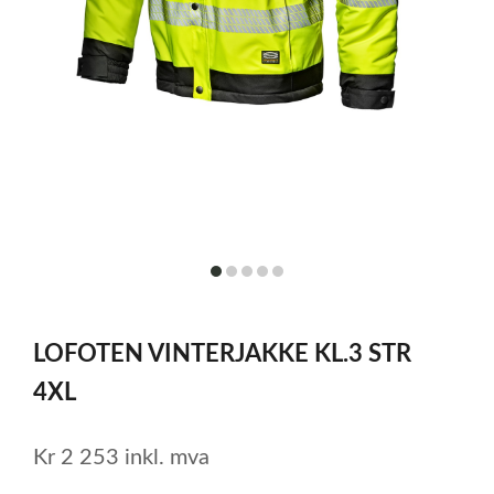
item
item
item
item
item
0
1
2
3
4
Item
1
LOFOTEN VINTERJAKKE KL.3 STR
of
5
4XL
Kr
2 253
inkl. mva