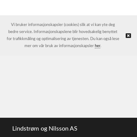
Vi bruker informasjonskapsler (cookies) slik at vi kan yte deg
bedre service. Informasjonskapslene blir hovedsakelig benyttet
for trafikkmåling og optimalisering av tjenesten. Du kan også lese
mer om vår bruk av informasjonskapsler
her
.
Lindstrøm og Nilsson AS