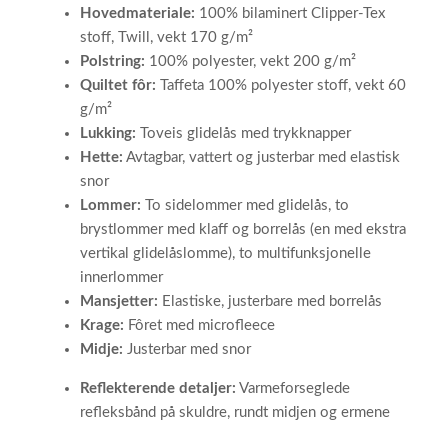
Hovedmateriale:
100% bilaminert Clipper-Tex
stoff, Twill, vekt 170 g/m²
Polstring:
100% polyester, vekt 200 g/m²
Quiltet fôr:
Taffeta 100% polyester stoff, vekt 60
g/m²
Lukking:
Toveis glidelås med trykknapper
Hette:
Avtagbar, vattert og justerbar med elastisk
snor
Lommer:
To sidelommer med glidelås, to
brystlommer med klaff og borrelås (en med ekstra
vertikal glidelåslomme), to multifunksjonelle
innerlommer
Mansjetter:
Elastiske, justerbare med borrelås
Krage:
Fôret med microfleece
Midje:
Justerbar med snor
Reflekterende detaljer:
Varmeforseglede
refleksbånd på skuldre, rundt midjen og ermene