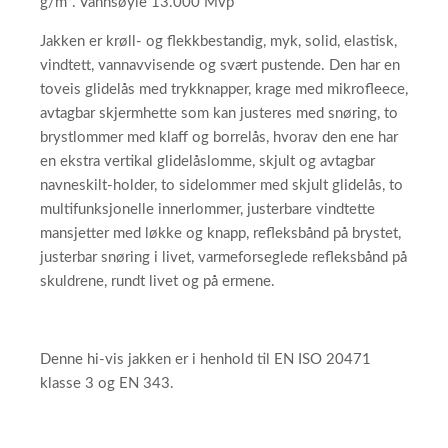
g/m². Vannsøyle 13.000 Mvp
Jakken er krøll- og flekkbestandig, myk, solid, elastisk,
vindtett, vannavvisende og svært pustende. Den har en
toveis glidelås med trykknapper, krage med mikrofleece,
avtagbar skjermhette som kan justeres med snøring, to
brystlommer med klaff og borrelås, hvorav den ene har
en ekstra vertikal glidelåslomme, skjult og avtagbar
navneskilt-holder, to sidelommer med skjult glidelås, to
multifunksjonelle innerlommer, justerbare vindtette
mansjetter med løkke og knapp, refleksbånd på brystet,
justerbar snøring i livet, varmeforseglede refleksbånd på
skuldrene, rundt livet og på ermene.
Denne hi-vis jakken er i henhold til EN ISO 20471
klasse 3 og EN 343.