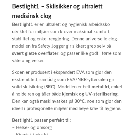
Bestlight1 – Sklisikker og ultralett
medisinsk clog
Bestlight1
er en ultralett og hygienisk arbeidssko
utviklet for miljøer som krever maksimal komfort,
stabilitet og enkel rengjøring. Denne universelle clog-
modellen fra Safety Jogger gir sikkert grep selv på
svært glatte overflater
, og passer like godt i tørre som
våte omgivelser.
Skoen er produsert i ekspandert EVA som gjør den
ekstremt lett, samtidig som EVA/NBR-yttersålen gir
solid sklisikring (
SRC
). Modellen er helt
metallfri
, enkel
å holde ren og tåler både
kjemisk og UV-sterilisering
.
Den kan også maskinvaskes på
30°C
, noe som gjør den
ideell i profesjonelle miljøer med høye krav til hygiene.
Bestlight1 passer perfekt til:
– Helse- og omsorg
– Kjemisk industri