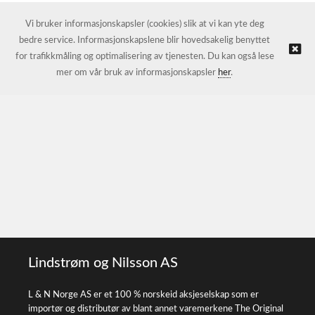
Vi bruker informasjonskapsler (cookies) slik at vi kan yte deg
bedre service. Informasjonskapslene blir hovedsakelig benyttet
for trafikkmåling og optimalisering av tjenesten. Du kan også lese
mer om vår bruk av informasjonskapsler
her
.
Lindstrøm og Nilsson AS
L & N Norge AS er et 100 % norskeid aksjeselskap som er
importør og distributør av blant annet varemerkene The Original