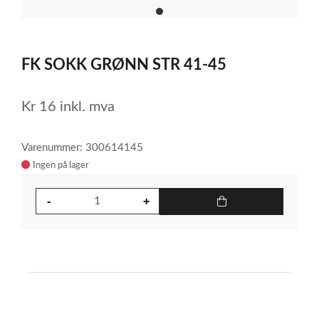
item
0
Item
1
FK SOKK GRØNN STR 41-45
of
1
Kr
16
inkl. mva
Varenummer: 300614145
Ingen på lager