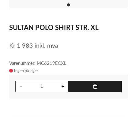
item
0
Item
1
SULTAN POLO SHIRT STR. XL
of
1
Kr
1 983
inkl. mva
Varenummer: MC6219ECXL
Ingen på lager