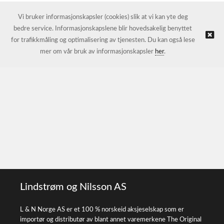
Vi bruker informasjonskapsler (cookies) slik at vi kan yte deg
bedre service. Informasjonskapslene blir hovedsakelig benyttet
for trafikkmåling og optimalisering av tjenesten. Du kan også lese
mer om vår bruk av informasjonskapsler
her
.
Lindstrøm og Nilsson AS
L & N Norge AS er et 100 % norskeid aksjeselskap som er
importør og distributør av blant annet varemerkene The Original