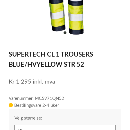
item
0
Item
1
SUPERTECH CL 1 TROUSERS
of
1
BLUE/HVYELLOW STR 52
Kr
1 295
inkl. mva
Varenummer: MC5971QN52
Bestilingsvare 2-4 uker
Velg størrelse: