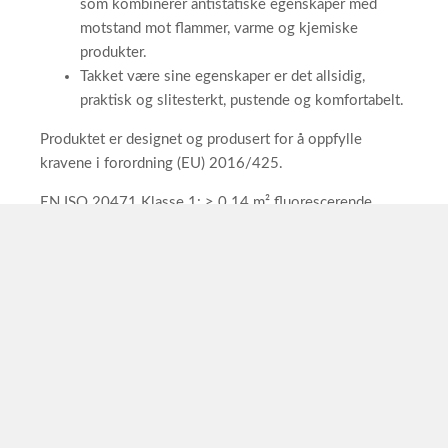
som kombinerer antistatiske egenskaper med
motstand mot flammer, varme og kjemiske
produkter.
Takket være sine egenskaper er det allsidig,
praktisk og slitesterkt, pustende og komfortabelt.
Produktet er designet og produsert for å oppfylle
kravene i forordning (EU) 2016/425.
EN ISO 20471 Klasse 1: ≥ 0.14 m² fluorescerende
materiale; ≥ 0.10 m² retroreflekterende materiale.
}