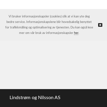
Vi bruker informasjonskapsler (cookies) slik at vi kan yte deg
bedre service. Informasjonskapslene blir hovedsakelig benyttet
for trafikkmåling og optimalisering av tjenesten. Du kan også lese
mer om vår bruk av informasjonskapsler
her
.
Lindstrøm og Nilsson AS