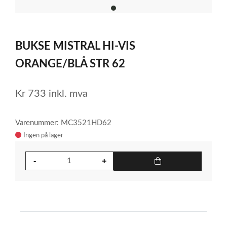
item
0
Item
1
BUKSE MISTRAL HI-VIS
of
1
ORANGE/BLÅ STR 62
Kr
733
inkl. mva
Varenummer: MC3521HD62
Ingen på lager