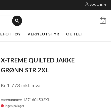
LOGG INN
0
NEFOTTØY
VERNEUTSTYR
OUTLET
X-TREME QUILTED JAKKE
GRØNN STR 2XL
Kr
1 773
inkl. mva
Varenummer: 1371604532XL
Ingen på lager