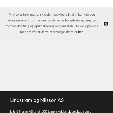
Vi bruker informasjonskapsler (cookies) slik at vi kan yte deg
bedre service. Informasjonskapslene blir hovedsakelig benyttet
for trafikkmåling og optimalisering av tjenesten. Du kan også lese
mer om vår bruk av informasjonskapsler
her
.
Lindstrøm og Nilsson AS
L & N Norge AS er et 100 % norskeid aksjeselskap som er