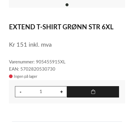
item
0
Item
1
EXTEND T-SHIRT GRØNN STR 6XL
of
1
Kr
151
inkl. mva
Varenummer: 905455915XL
EAN: 5702820530730
Ingen på lager