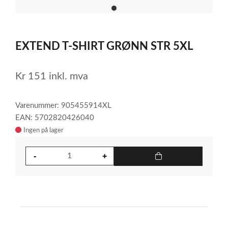
item
0
Item
1
EXTEND T-SHIRT GRØNN STR 5XL
of
1
Kr
151
inkl. mva
Varenummer: 905455914XL
EAN: 5702820426040
Ingen på lager