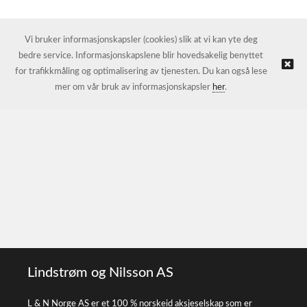
Vi bruker informasjonskapsler (cookies) slik at vi kan yte deg
bedre service. Informasjonskapslene blir hovedsakelig benyttet
for trafikkmåling og optimalisering av tjenesten. Du kan også lese
mer om vår bruk av informasjonskapsler
her
.
Lindstrøm og Nilsson AS
L & N Norge AS er et 100 % norskeid aksjeselskap som er