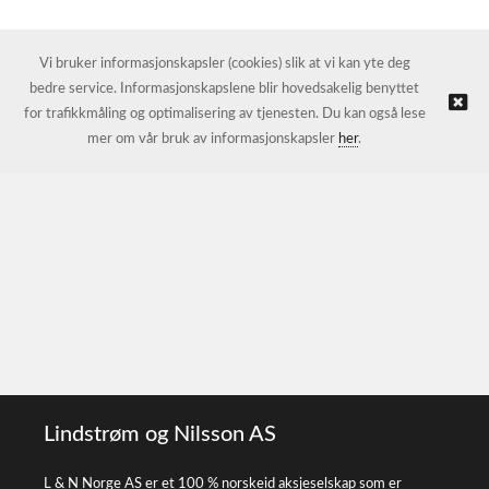
Vi bruker informasjonskapsler (cookies) slik at vi kan yte deg
bedre service. Informasjonskapslene blir hovedsakelig benyttet
for trafikkmåling og optimalisering av tjenesten. Du kan også lese
mer om vår bruk av informasjonskapsler
her
.
Lindstrøm og Nilsson AS
L & N Norge AS er et 100 % norskeid aksjeselskap som er