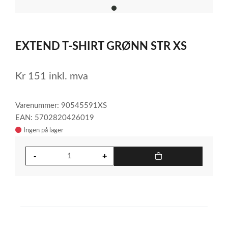
item
0
Item
1
EXTEND T-SHIRT GRØNN STR XS
of
1
Kr
151
inkl. mva
Varenummer: 90545591XS
EAN: 5702820426019
Ingen på lager