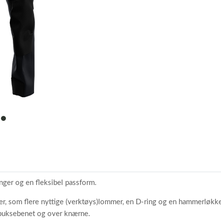
item
0
ger og en fleksibel passform.
er, som flere nyttige (verktøys)lommer, en D-ring og en hammerløkke
å buksebenet og over knærne.